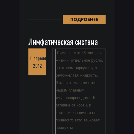
ПОДРОБНЕЕ
Лимфатическая система
Лимфа – это «белая река
11 апреля
жизни»; отдельное русло,
2012
в котором циркулирует
бело-желтая жидкость.
Эта система является
нашим главным
«мусоропроводом». В
отличие от крови, к
клеткам она ничего не
приносит; зато забирает
продукты