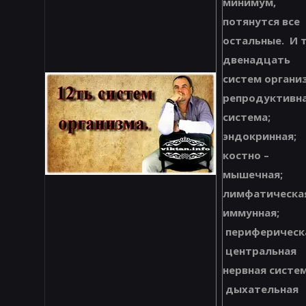
минимум,
потянутся все
остальные. И 
двенадцать
систем органи
репродуктивн
система;
эндокринная;
костно –
мышечная;
лимфатическа
иммунная;
периферическ
центральная
нервная систем
дыхательная