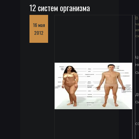
12 систем организма
В
16 мая
ч
и
2012
с
ц
н
с
д
с
с
с