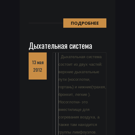
ПОДРОБНЕЕ
Дыхательная система
Дыхательная система
13 мая
состоит из двух частей:
2012
верхние дыхательные
пути (носоглотки,
гортань) и нижние(трахея,
бронхит, легкие ).
Носоглотки- это
вместилище для
согревания воздуха, а
также там находится
группы лимфоузлов.