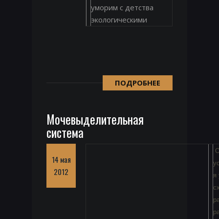
уморим с детства
экологическими
ПОДРОБНЕЕ
Мочевыделительная
система
О
14 мая
у
2012
я
с
р
р