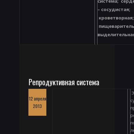
система; серд
– сосудистая;
кроветворная;
пищеваритель
выделительная
Репродуктивная система
Э
12 апреля
с
2013
п
р
п
л