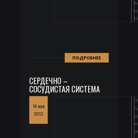
в
о
Н
ПОДРОБНЕЕ
СЕРДЕЧНО –
СОСУДИСТАЯ СИСТЕМА
В
14 мая
с
2012
у
в
з