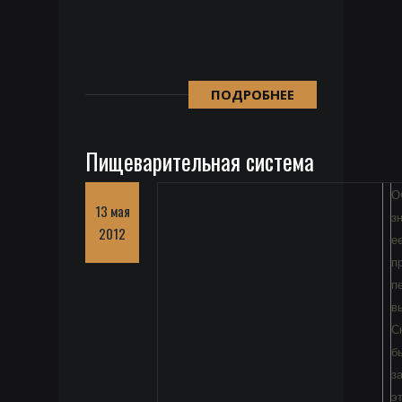
ПОДРОБНЕЕ
Пищеварительная система
О
13 мая
з
2012
е
п
п
в
С
б
з
э