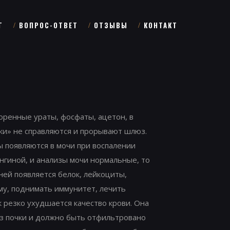
Г
ВОПРОС-ОТВЕТ
ОТЗЫВЫ
КОНТАКТ
воренные ураты, фосфаты, ацетон, в
ки» не справляются и прорывают шлюз.
ы появляются в мочи при воспалении
нгиной, и анализы мочи нормальные, то
ней появляется белок, лейкоциты,
му, поднимать иммунитет, лечить
к резко ухудшается качество крови. Она
рез почки и должно быть отфильтровано