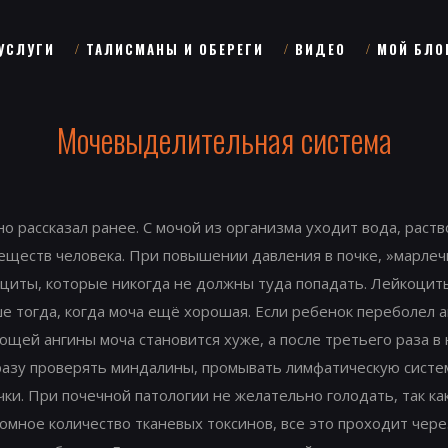
УСЛУГИ
ТАЛИСМАНЫ И ОБЕРЕГИ
ВИДЕО
МОЙ БЛО
Мочевыделительная система
чно рассказал ранее. С мочой из организма уходит вода, раст
еществ человека. При повышении давления в почке, »марлеч
роциты, которые никогда не должны туда попадать. Лейкоцит
 тогда, когда моча ещё хорошая. Если ребенок переболел а
щей ангины моча становится хуже, а после третьего раза в 
азу проверять миндалины, промывать лимфатическую систе
ки. При почечной патологии не желательно голодать, так ка
громное количество тканевых токсинов, все это проходит че