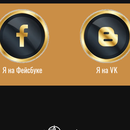
Я на Фейсбуке
Я на VK