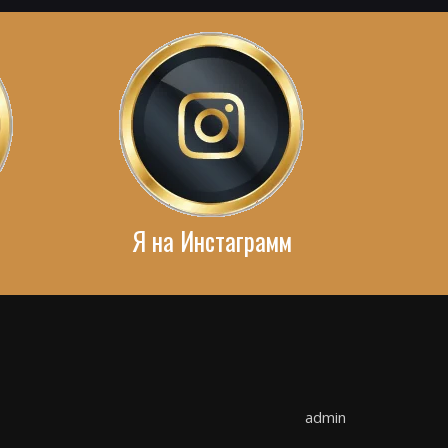
Я на Инстаграмм
admin