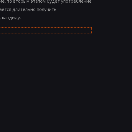
ние, то вторым этапом будет употребление
дается длительно получить
, кандиду.