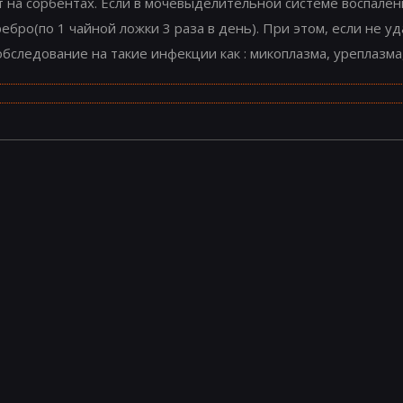
ят на сорбентах. Если в мочевыделительной системе воспале
бро(по 1 чайной ложки 3 раза в день). При этом, если не у
бследование на такие инфекции как : микоплазма, уреплазма