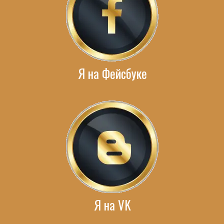
Я на Фейсбуке
Я на VK