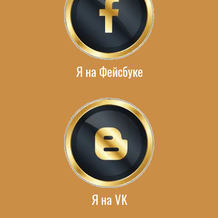
Я на Фейсбуке
Я на VK