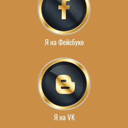
Я на Фейсбуке
Я на VK