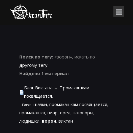
Поиск по тегу:
«ворон», искать по
другому тегу
Найдено 1 материал
Блог Виктана
→
Промакашкам
посвящается.
шавки
,
промакашкам посвящается
,
Теги:
промакашка
,
пиар
,
орел
,
наговоры
,
людишки
,
ворон
,
виктан