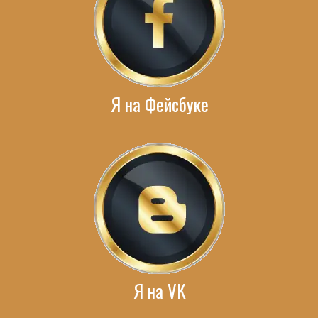
Я на Фейсбуке
Я на VK