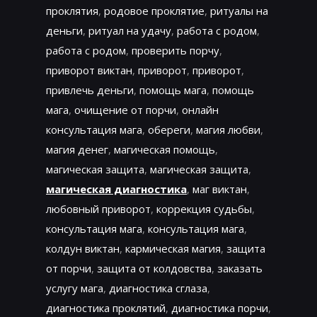
проклятия
,
родовое проклятие
,
ритуалы на
деньги
,
ритуал на удачу
,
работа с родом
,
работа с родом
,
проверить порчу
,
приворот виктан
,
приворот
,
приворот
,
привлечь деньги
,
помощь мага
,
помощь
мага
,
очищение от порчи
,
онлайн
консультация мага
,
обереги
,
магия любви
,
магия денег
,
магическая помощь
,
магическая защита
,
магическая защита
,
магическая диагностика
,
маг виктан
,
любовный приворот
,
коррекция судьбы
,
консультация мага
,
консультация мага
,
колдун виктан
,
кармическая магия
,
защита
от порчи
,
защита от колдовства
,
заказать
услугу мага
,
диагностика сглаза
,
диагностика проклятий
,
диагностика порчи
,