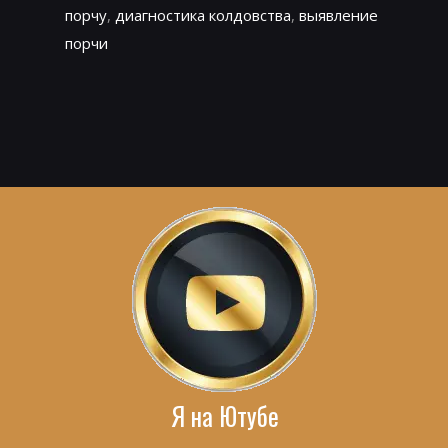
порчу
,
диагностика колдовства
,
выявление
порчи
Я на Ютубе