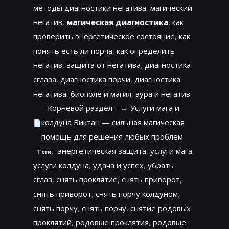
методы диагностики негатива
,
магический
негатив
,
магическая диагностика
,
как
проверить энергетическое состояние
,
как
понять есть ли порча
,
как определить
негатив
,
защита от негатива
,
диагностика
сглаза
,
диагностика порчи
,
диагностика
негатива
,
биополе и магия
,
аура и негатив
--Корневой раздел--
→
Услуги мага и
колдуна Виктан — сильная магическая
помощь для решения любых проблем
энергетическая защита
,
услуги мага
,
Теги:
услуги колдуна
,
удача и успех
,
убрать
сглаз
,
снять проклятие
,
снять приворот
,
снять приворот
,
снять порчу колдуном
,
снять порчу
,
снять порчу
,
снятие родовых
проклятий
,
родовые проклятия
,
родовые