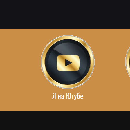
Я на Ютубе