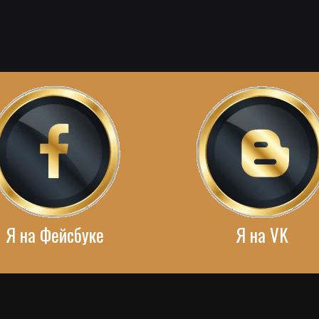
Я на Фейсбуке
Я на VK