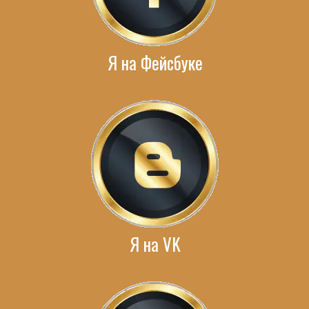
Я на Фейсбуке
Я на VK