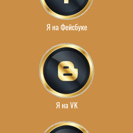
Я на Фейсбуке
Я на VK