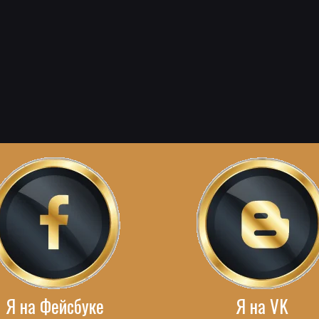
Я на Фейсбуке
Я на VK