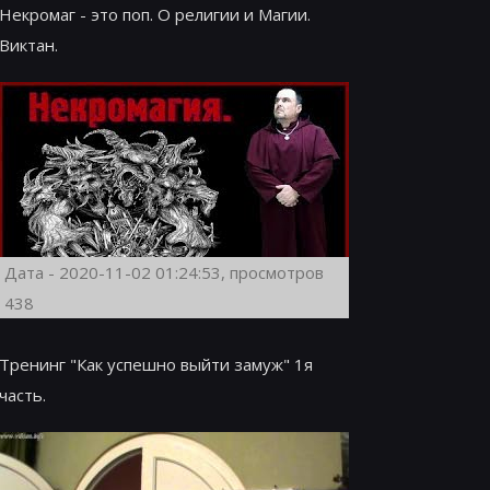
Некромаг - это поп. О религии и Магии.
Виктан.
Дата - 2020-11-02 01:24:53, просмотров
438
Тренинг "Как успешно выйти замуж" 1я
часть.