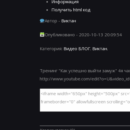
Информация
Получить html код
Автор -
Виктан
Опубликовано - 2020-10-13 20:09:54
Категория:
Видео БЛОГ. Виктан.
Тренинг "Как успешно выйти замуж" 4я час
http://www.youtube.com/edit?o=U&video_id
Комментарии
(0)