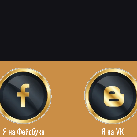
Я на Фейсбуке
Я на VK