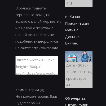
443
В ролике подняты
серьезные темы, не
Вебинар
только о малой жертве, но
Практическая
и в целом о жертвах в
Магия о
нашей жизни. Больше
Деньгах.
подобных видеороликов
Виктан.
на сайте: http://viktan.info .....
Дата - 2020-
10-28 21:20:34,
просмотров
418
Комментарии
(0)
Нет комментариев. Ваш
Об энергии.
будет первым!
Школа РэйКи.