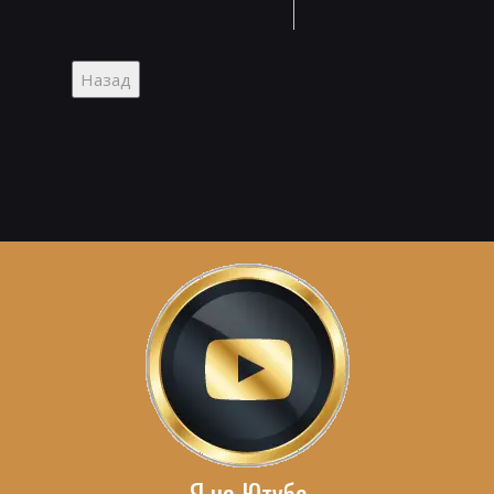
Я на Ютубе