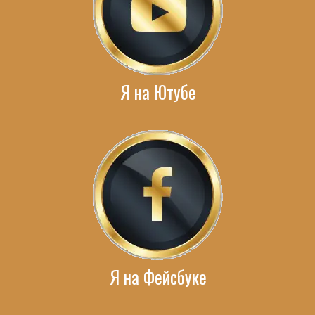
Я на Ютубе
Я на Фейсбуке