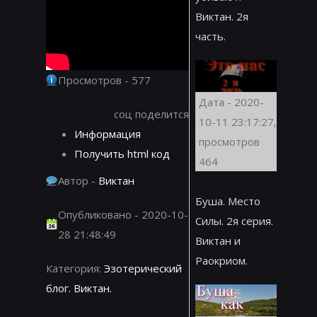
Виктан. 2я
часть.
Просмотров - 577
Дата - 2020-
соц поделится
10-11 23:17:27,
Информация
просмотров
Получить html код
464
Автор -
Виктан
Буша. Место
Опубликовано - 2020-10-
Силы. 2я серия.
28 21:48:49
Виктан и
Раокриом.
Категория:
Эзотерический
блог. Виктан.