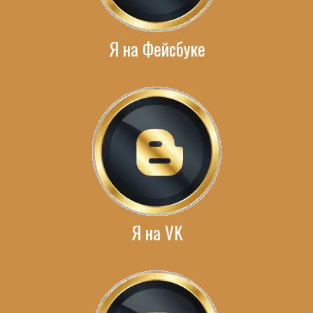
Я на Фейсбуке
Я на VK