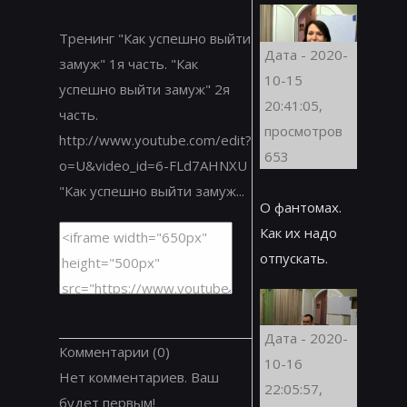
Тренинг "Как успешно выйти
Дата - 2020-
замуж" 1я часть. "Как
10-15
успешно выйти замуж" 2я
20:41:05,
часть.
просмотров
http://www.youtube.com/edit?
653
o=U&video_id=6-FLd7AHNXU
"Как успешно выйти замуж...
О фантомах.
Как их надо
отпускать.
Дата - 2020-
Комментарии
(0)
10-16
Нет комментариев. Ваш
22:05:57,
будет первым!