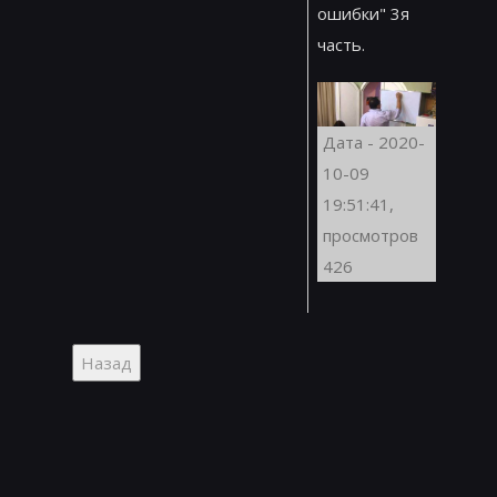
ошибки" 3я
часть.
Дата - 2020-
10-09
19:51:41,
просмотров
426