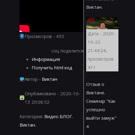
Виктан.
Дата - 2020-
Просмотров - 455
10-22
21:44:24,
соц поделится
просмотров
Информация
411
Получить html код
Автор -
Виктан
Отзыв о
Виктане.
Опубликовано - 2020-10-
Семинар "Как
13 20:08:52
успешно
Категория:
Видео БЛОГ.
выйти замуж"
Виктан.
4