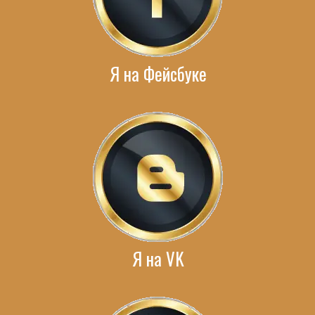
Я на Фейсбуке
Я на VK