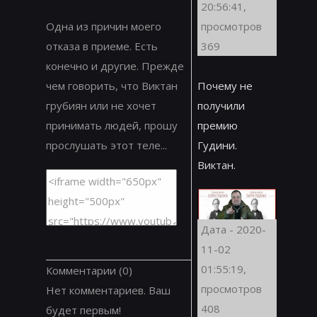
20:56:41,
Одна из причин моего
просмотров
отказа в приеме. Есть
369
конечно и другие. Прежде
чем говорить, что Виктан
Почему не
грубиян или не хочет
получили
принимать людей, прошу
премию
прослушать этот теле...
Гудини.
Виктан.
Дата - 2020-
11-02
01:55:19,
Комментарии
(0)
просмотров
Нет комментариев. Ваш
408
будет первым!