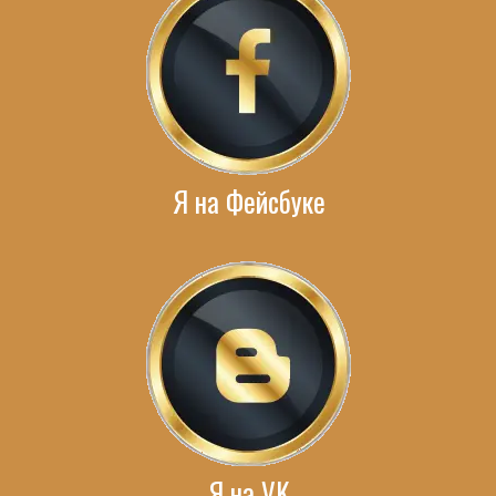
Я на Фейсбуке
Я на VK