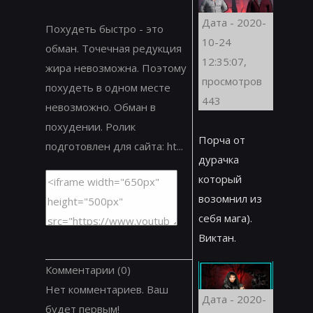
Дата - 2020-
Похудеть быстро - это
10-24
обман. Точечная редукция
12:35:07,
жира невозможна. Поэтому
просмотров
похудеть в одном месте
443
невозможно. Обман в
похудении. Ролик
Порча от
подготовлен для сайта: ht...
дурачка
который
возомнил из
себя мага).
Виктан.
Комментарии
(0)
Нет комментариев. Ваш
Дата - 2020-
будет первым!