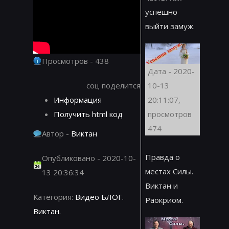
успешно
выйти замуж.
Просмотров - 438
Дата - 2020-
соц поделится
10-13
Информация
20:11:07,
Получить html код
просмотров
474
Автор -
Виктан
Правда о
Опубликовано - 2020-10-
местах Силы.
13 20:36:34
Виктан и
Категория:
Видео БЛОГ.
Раокриом.
Виктан.