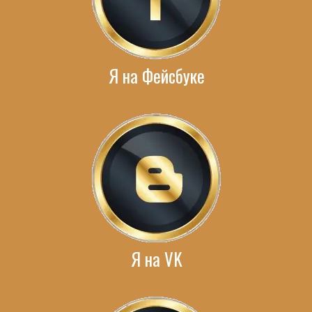
Я на Фейсбуке
Я на VK