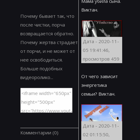
Мама убила сына.
Виктан.
Почему бывает так, что
после чистки, порча
возвращается обратно.
Дата - 2020-11-
Почему жертва страдает
05 19:41:46,
от порчи, и не может от
просмотров 459
нее освободиться.
Больше подобных
От чего зависит
видеоролико...
энергетика
семьи? Виктан.
Дата - 2020-11-
Комментарии
(0)
02 01:15:50,