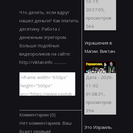
10-15
20:37:05,
Что делать, если вдруг
просмотров
нашел деньги? Как платить
564
десятину. Работа с
денежным эгрегором.
Украшения в
Больше подобных
Магии. Виктан.
видеороликов на сайте:
http://viktan.info ..............
Дата - 2020-
11-02
01:08:31,
просмотров
394
Комментарии
(0)
Нет комментариев. Ваш
Это Израиль.
будет первым!