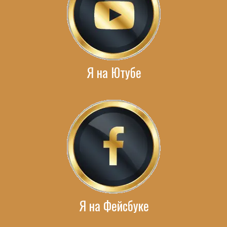
Я на Ютубе
Я на Фейсбуке