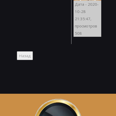
Дата - 2020-
10-28
21:35:47,
просмотров
508