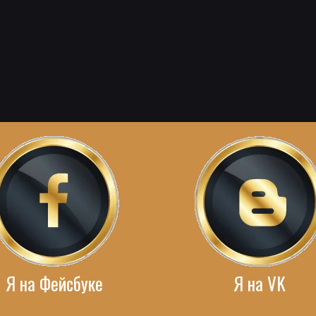
Я на Фейсбуке
Я на VK