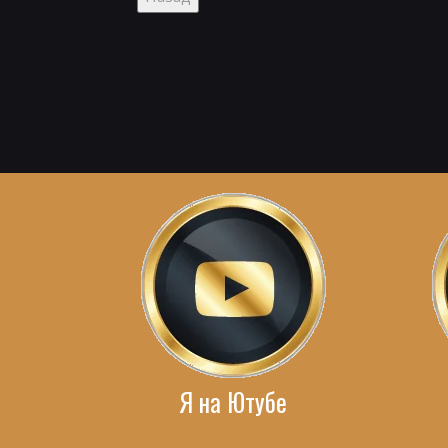
Я на Ютубе