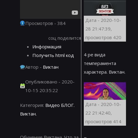
Дата - 2020-10-
Просмотров - 384
28 21:47:39,
просмотров 420
соц поделится
Информация
4 ре вида
Получить html код
темперамента
Автор -
Виктан
характера. Виктан.
Опубликовано - 2020-
10-15 20:35:22
Дата - 2020-10-
Категория:
Видео БЛОГ.
22 21:42:40,
Виктан.
просмотров 414
Обучение Виктана. Что за