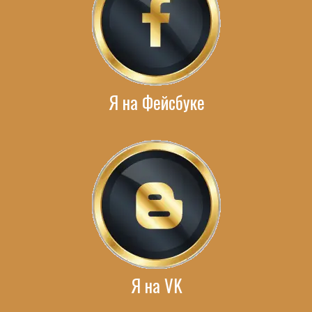
Я на Фейсбуке
Я на VK