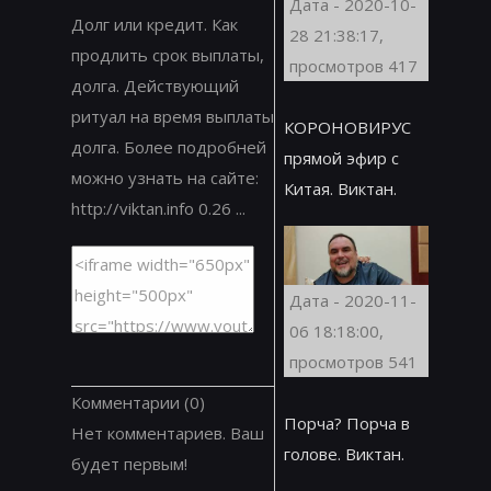
Дата - 2020-10-
Долг или кредит. Как
28 21:38:17,
продлить срок выплаты,
просмотров 417
долга. Действующий
ритуал на время выплаты
КОРОНОВИРУС
долга. Более подробней
прямой эфир с
можно узнать на сайте:
Китая. Виктан.
http://viktan.info 0.26 ...
Дата - 2020-11-
06 18:18:00,
просмотров 541
Комментарии
(0)
Порча? Порча в
Нет комментариев. Ваш
голове. Виктан.
будет первым!