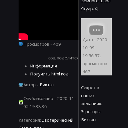
Земного шара.
Ягуар-XJ
Дата - 2020-
Просмотров - 409
10-09
19:56:57,
соц поделится
просмотров
Информация
467
Получить html код
Автор -
Виктан
Секрет в
наших
Опубликовано - 2020-11-
желаниях.
05 19:38:36
Эгрегоры.
Виктан.
Категория:
Эзотерический
блог. Виктан.