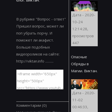
Дата - 2020-
В рубрике "Вопрос - ответ"
10-24
Пришел вопрос, может ли
12:14:28,
поп убрать порчу. И
просмотров
поможет ли акафист.
447
Больше подобных
видеороликов на сайте:
Опасные
http://viktan.info ...........
Обряды в
Магии. Виктан.
Дата - 2020-
11-02
Комментарии
(0)
00:46:33,