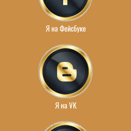
Я на Фейсбуке
Я на VK