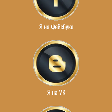
Я на Фейсбуке
Я на VK