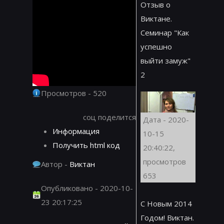
Отзыв о
Виктане.
Семинар "Как
успешно
выйти замуж"
2
Просмотров - 520
соц поделится
Дата - 2020-
Информация
10-15
Получить html код
20:40:22,
просмотров
Автор -
Виктан
653
Опубликовано - 2020-10-
23 20:17:25
С Новым 2014
Годом! Виктан.