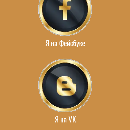
Я на Фейсбуке
Я на VK