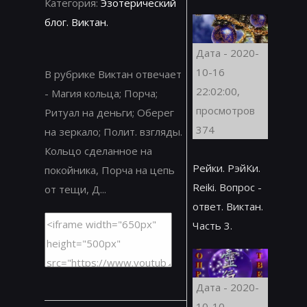
Категория:
Эзотерический
блог. Виктан.
Дата - 2020-
10-16
В рубрике Виктан отвечает
22:02:00,
- Магия кольца; Порча;
просмотров
Ритуал на деньги; Оберег
374
на зеркало; Полит. взгляды.
Кольцо сделанное на
Рейки. РэйКи.
покойника, Порча на цепь
Reiki. Вопрос -
от тещи, Д...
ответ. Виктан.
Часть 3.
Дата - 2020-
10-10