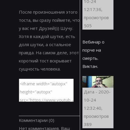
10-24
12:17:36,
После произношения этого
просмотров
тоста, вы сразу поймете, что
505
у вас нет Друзей))) Шучу.
Хотя в каждой шутке, есть
Вебинар о
доля шутки, а остальное
порче на
правда. На самом деле, этот
смерть.
короткий тост вскрывает
Виктан.
сущность человека.
Дата - 2020-
10-24
12:32:40,
просмотров
Комментарии
(0)
389
Нет комментариев. Ваш