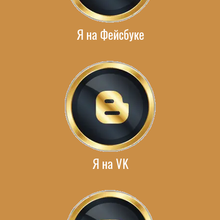
Я на Фейсбуке
Я на VK