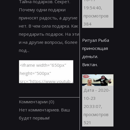
Тайна подарков. Секрет.
19:54:40,
Почему одни подарки
просмотров
приносят радость, а другие
384
нет. В чем сила подарка. Как
передарить подарок. На эти
Ритуал Рыба
и на другие вопросы, более
приносящая
под...
деньги.
Виктан.
Дата - 2020-
10-23
Комментарии
(0)
20:33:07,
Нет комментариев. Ваш
просмотров
будет первым!
521