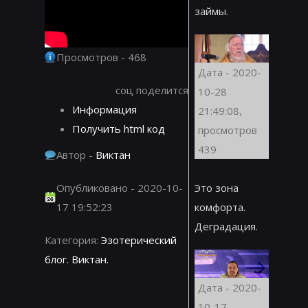
займы.
Просмотров - 468
Дата - 2020-
соц поделится
10-28
Информация
21:49:08,
Получить html код
просмотров
439
Автор -
Виктан
Опубликовано - 2020-10-
Это зона
17 19:52:23
комфорта.
Деградация.
Категория:
Эзотерический
блог. Виктан.
Дата - 2020-
10-17