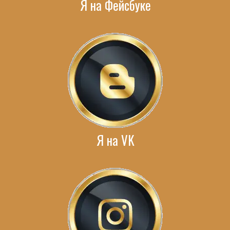
Я на Фейсбуке
Я на VK