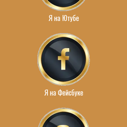
Я на Ютубе
Я на Фейсбуке