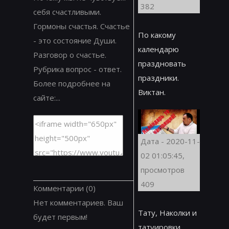
382
себя счастливыми.
Гормоны счастья. Счастье
По какому
- это состояние Души.
календарю
Разговор о счастье.
праздновать
Рубрика вопрос - ответ.
праздники.
Более подробнее на
Виктан.
сайте:...
Дата - 2020-11-
02 01:05:45,
просмотров
409
Комментарии
(0)
Нет комментариев. Ваш
Тату, Наколки и
будет первым!
татуировки.