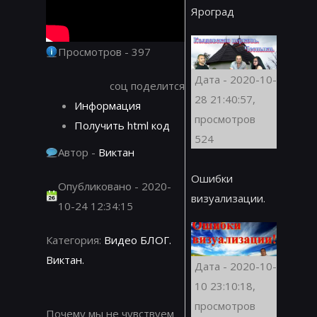
Яроград
Просмотров - 397
Дата - 2020-10-
соц поделится
28 21:40:57,
Информация
просмотров
Получить html код
524
Автор -
Виктан
Ошибки
Опубликовано - 2020-
визуализации.
10-24 12:34:15
Категория:
Видео БЛОГ.
Виктан.
Дата - 2020-10-
10 23:10:18,
просмотров
Почему мы не чувствуем