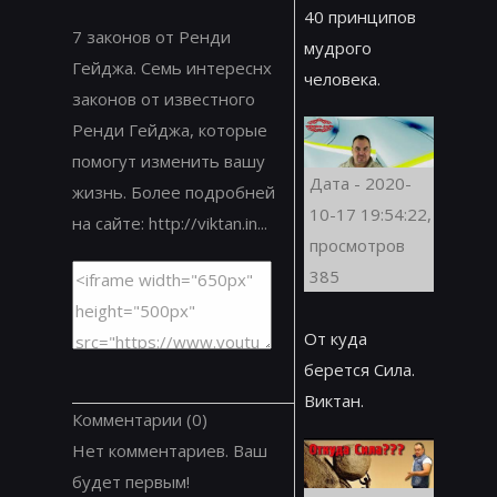
40 принципов
7 законов от Ренди
мудрого
Гейджа. Семь интереснх
человека.
законов от известного
Ренди Гейджа, которые
помогут изменить вашу
Дата - 2020-
жизнь. Более подробней
10-17 19:54:22,
на сайте: http://viktan.in...
просмотров
385
От куда
берется Сила.
Виктан.
Комментарии
(0)
Нет комментариев. Ваш
будет первым!