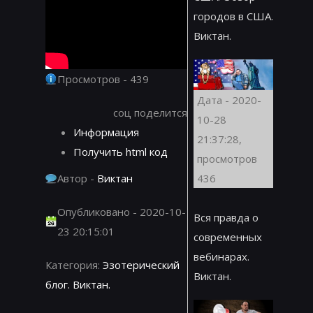
городов в США.
Виктан.
Просмотров - 439
Дата - 2020-
соц поделится
10-28
Информация
21:37:28,
Получить html код
просмотров
436
Автор -
Виктан
Опубликовано - 2020-10-
Вся правда о
23 20:15:01
современных
вебинарах.
Категория:
Эзотерический
Виктан.
блог. Виктан.