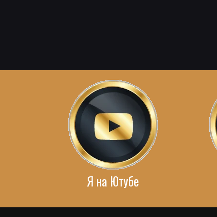
Я на Ютубе