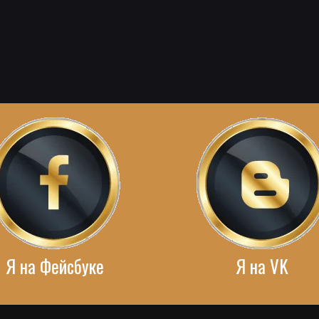
Я на Фейсбуке
Я на VK