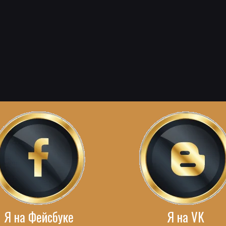
Я на Фейсбуке
Я на VK