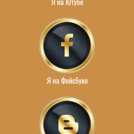
Я на Ютубе
Я на Фейсбуке