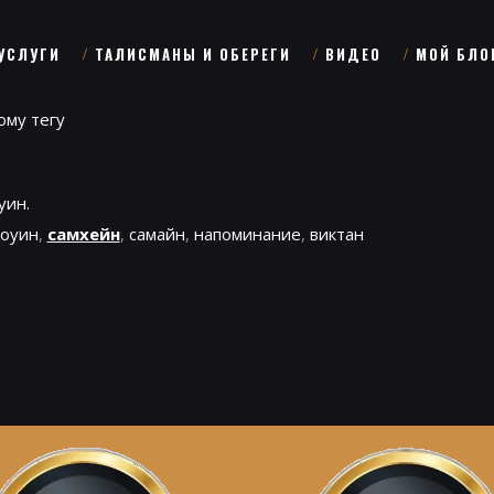
УСЛУГИ
ТАЛИСМАНЫ И ОБЕРЕГИ
ВИДЕО
МОЙ БЛО
ому тегу
уин.
лоуин
,
самхейн
,
самайн
,
напоминание
,
виктан