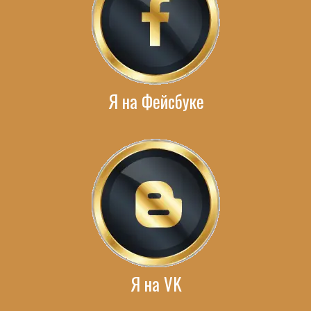
Я на Фейсбуке
Я на VK