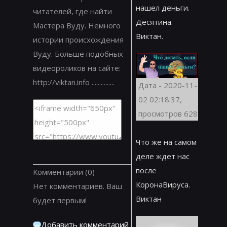
нашел деньги.
читателей, где найти
Десятина.
Мастера Вуду. Немного
Виктан.
истории происхождения
Вуду. Больше подобных
видеороликов на сайте:
http://viktan.info ...............
Дата - 2020-11-
02 02:18:37,
просмотров 628
Что же на самом
деле ждет нас
после
Комментарии
(0)
КоронаВируса.
Нет комментариев. Ваш
Виктан
будет первым!
Добавить комментарий