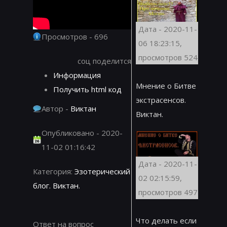
Дата - 2020-11-
Просмотров - 696
06 18:23:15,
просмотров 524
соц поделится
Информация
Мнение о Битве
Получить html код
экстрасенсов.
Автор -
Виктан
Виктан.
Опубликовано - 2020-
11-02 01:16:42
Дата - 2020-11-
Категория:
Эзотерический
02 02:15:59,
блог. Виктан.
просмотров 497
Что делать если
Ответ на вопрос