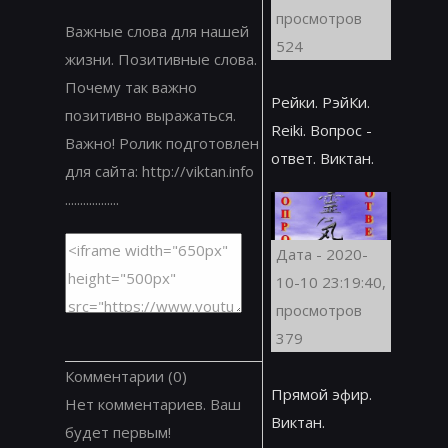
просмотров
Важные слова для нашей
524
жизни. Позитивные слова.
Почему так важно
Рейки. РэйКи.
позитивно выражаться.
Reiki. Вопрос -
Важно! Ролик подготовлен
ответ. Виктан.
для сайта: http://viktan.info
..................
Дата - 2020-
10-10 23:19:40,
просмотров
379
Комментарии
(0)
Прямой эфир.
Нет комментариев. Ваш
Виктан.
будет первым!