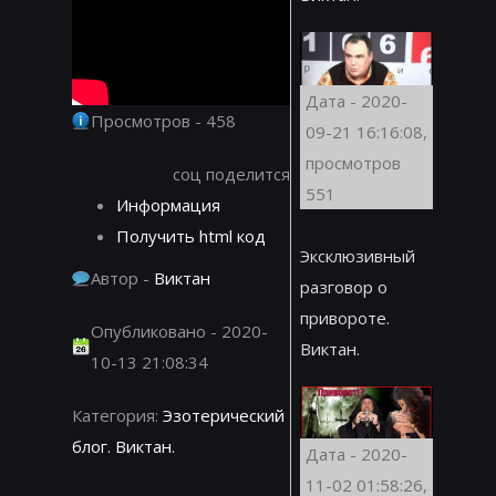
Дата - 2020-
Просмотров - 458
09-21 16:16:08,
просмотров
соц поделится
551
Информация
Получить html код
Эксклюзивный
Автор -
Виктан
разговор о
привороте.
Опубликовано - 2020-
Виктан.
10-13 21:08:34
Категория:
Эзотерический
блог. Виктан.
Дата - 2020-
11-02 01:58:26,