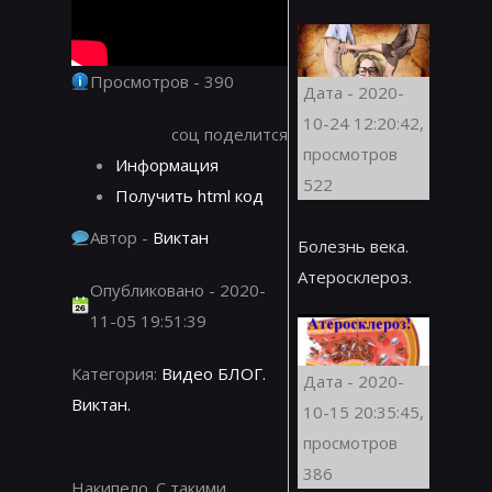
Просмотров - 390
Дата - 2020-
10-24 12:20:42,
соц поделится
просмотров
Информация
522
Получить html код
Автор -
Виктан
Болезнь века.
Атеросклероз.
Опубликовано - 2020-
11-05 19:51:39
Категория:
Видео БЛОГ.
Дата - 2020-
Виктан.
10-15 20:35:45,
просмотров
386
Накипело. С такими