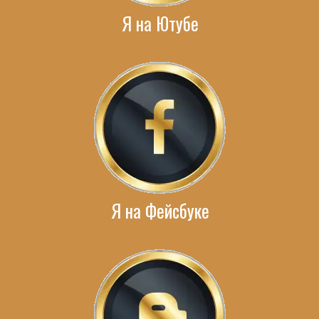
Я на Ютубе
Я на Фейсбуке