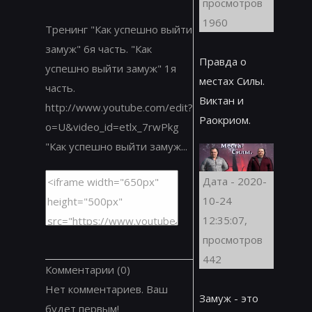
просмотров
1960
Тренинг "Как успешно выйти
замуж" 6я часть. "Как
Правда о
успешно выйти замуж" 1я
местах Силы.
часть.
Виктан и
http://www.youtube.com/edit?
Раокриом.
o=U&video_id=etlx_7rwPkg
"Как успешно выйти замуж...
Дата - 2020-
10-24
12:35:07,
просмотров
442
Комментарии
(0)
Нет комментариев. Ваш
Замуж - это
будет первым!