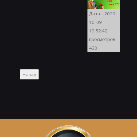
Дата - 2020-
10-09
19:52:42,
просмотров
428