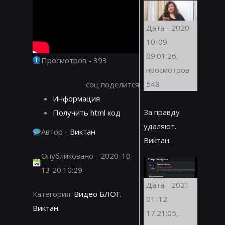
Дата - 2020-
10-09
09:01:26,
Просмотров - 393
просмотров
548
соц поделится
Информация
За правду
Получить html код
удаляют.
Автор -
Виктан
Виктан.
Опубликовано - 2020-10-
13 20:10:29
Дата - 2021-
Категория:
Видео БЛОГ.
01-12
Виктан.
17:21:05,