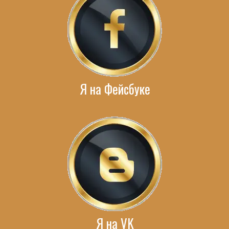
Я на Фейсбуке
Я на VK