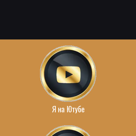
Я на Ютубе