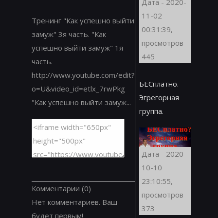
Дата - 2020-
11-02
Тренинг "Как успешно выйти
00:31:39,
замуж" 3я часть. "Как
просмотров
успешно выйти замуж" 1я
445
часть.
http://www.youtube.com/edit?
БЕСплатно.
o=U&video_id=etlx_7rwPkg
Эгрегорная
"Как успешно выйти замуж...
группа.
Дата - 2020-
10-10
23:10:55,
Комментарии
(0)
просмотров
Нет комментариев. Ваш
373
будет первым!