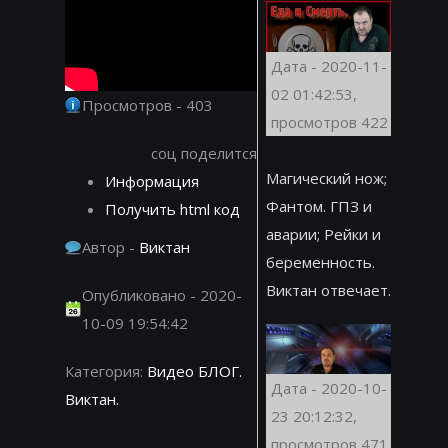
Дата - 2020-11-
02 01:42:53,
Просмотров - 403
просмотров 422
соц поделится
Магический нож;
Информация
Фантом. ГПЗ и
Получить html код
аварии; Рейки и
Автор -
Виктан
беременность.
Виктан отвечает.
Опубликовано - 2020-
10-09 19:54:42
Категория:
Видео БЛОГ.
Дата - 2020-10-
Виктан.
23 20:12:32,
просмотров 471