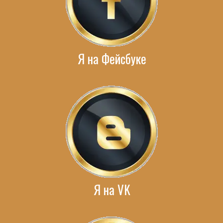
Я на Фейсбуке
Я на VK