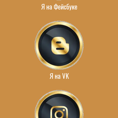
Я на Фейсбуке
Я на VK