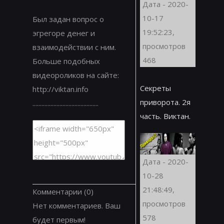
Дата - 2020-
10-17
Был задан вопрос о
19:52:23,
эгрегоре денег и
просмотров
взаимодействии с ним.
468
Больше подобных
видеороликов на сайте:
Секреты
http://viktan.info
приворота. 2я
............................................
часть. Виктан.
Дата - 2020-
10-28
21:48:49,
Комментарии
(0)
просмотров
Нет комментариев. Ваш
578
будет первым!