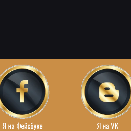
Я на Фейсбуке
Я на VK