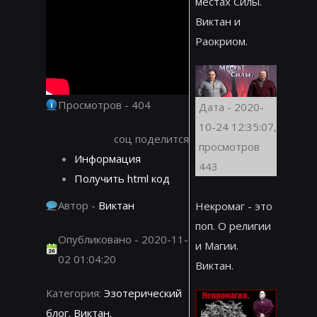
местах Силы.
Виктан и
Раокриом.
Просмотров - 404
Дата - 2020-
10-24 12:35:07,
соц поделится
просмотров
Информация
443
Получить html код
Автор -
Виктан
Некромаг - это
поп. О религии
Опубликовано - 2020-11-
и Магии.
02 01:04:20
Виктан.
Категория:
Эзотерический
блог. Виктан.