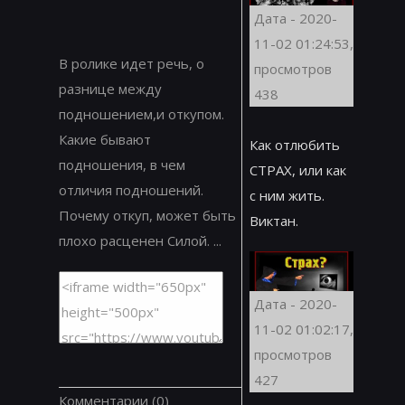
Дата - 2020-
11-02 01:24:53,
В ролике идет речь, о
просмотров
разнице между
438
подношением,и откупом.
Какие бывают
Как отлюбить
подношения, в чем
СТРАХ, или как
отличия подношений.
с ним жить.
Почему откуп, может быть
Виктан.
плохо расценен Силой. ...
Дата - 2020-
11-02 01:02:17,
просмотров
427
Комментарии
(0)