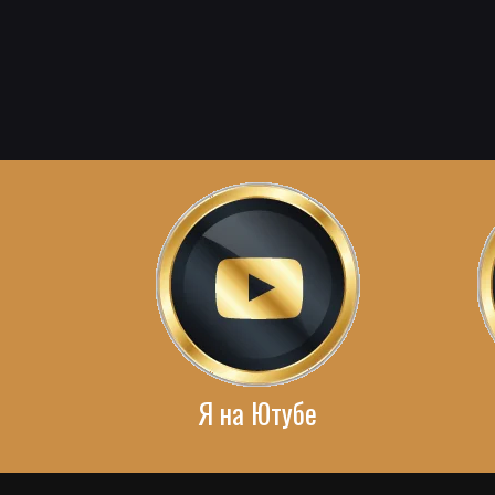
Я на Ютубе