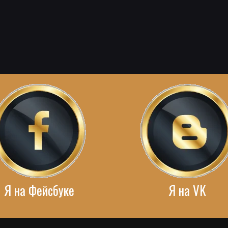
Я на Фейсбуке
Я на VK