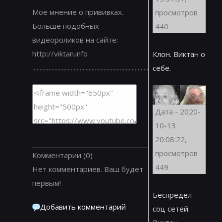
Мое мнение о прививках.
просмотров
Больше подобных
440
видеороликов на сайте:
http://viktan.info
Клон. Виктан о
..............................................................................
себе.
Дата - 2020-
10-13
20:08:22,
просмотров
Комментарии
(0)
449
Нет комментариев. Ваш будет
первым!
Беспредел
Добавить комментарий
соц сетей.