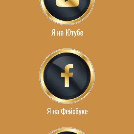
Я на Ютубе
Я на Фейсбуке