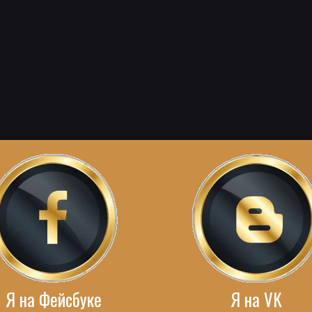
Я на Фейсбуке
Я на VK