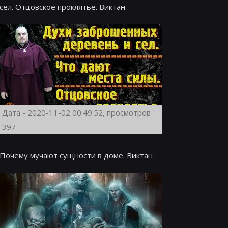
сел. Отцовское проклятье. Виктан.
Дата - 2020-11-02 00:49:52, просмотров
397
Почему мучают сущности в доме. Виктан