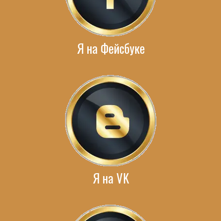
Я на Фейсбуке
Я на VK