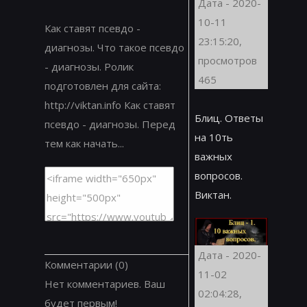
Дата - 2020-
10-11
Как ставят псевдо -
23:15:20,
диагнозы. Что такое псевдо
просмотров
- диагнозы. Ролик
465
подготовлен для сайта:
http://viktan.info Как ставят
Блиц. Ответы
псевдо - диагнозы. Перед
на 10ть
тем как начать...
важных
вопросов.
Виктан.
Дата - 2020-
Комментарии
(0)
11-02
Нет комментариев. Ваш
02:04:28,
будет первым!