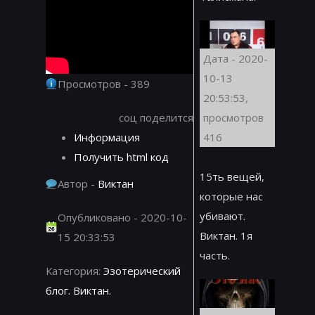
Дата - 2020-
10-13
Просмотров - 389
20:53:53,
соц поделится
просмотров
Информация
416
Получить html код
15ть вещей,
Автор -
Виктан
которые нас
убивают.
Опубликовано - 2020-10-
Виктан. 1я
15 20:33:53
часть.
Категория:
Эзотерический
блог. Виктан.